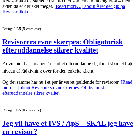
Revisorpilot.dk startede i sin tid blot som en almindelig blog – men
siden da er der sket meget.
[Read more…]
about Året der gik på
Revisorpilot.dk
Rating: 3.2/
5
(5 votes cast)
Revisorers evne skærpes: Obligatorisk
efteruddannelse sikrer kvalitet
Advokater har i mange år skullet efteruddanne sig for at sikre et højt
niveau af rådgivning over for den enkelte klient.
Og det samme har nu i et par år været gældende for revisorer.
[Read
more…]
about Revisorers evne skærpes: Obligatorisk
efteruddannelse sikrer kvalitet
Rating: 0.0/
5
(0 votes cast)
Jeg vil have et IVS / ApS – SKAL jeg have
en revisor?