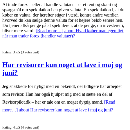
At trade forex – eller at handle valutaer – er et rent og skært og
spørgsmål om spekulation i en given valuta. En spekulation i, at du
køber en valuta, der herefter stiger i værdi kontra andre værdier,
hvorved du kan sælge denne valuta for et højere beløb senere hen.
Du tjener altså penge på at spekulere i, at de penge, du investerer i,
bliver mere værd.
[Read more…]
about Hvad køber man egentligt,
når man trader forex (handler valutaer)?
Rating: 3.7/
5
(3 votes cast)
Har revisorer kun noget at lave i maj og
juni?
Jeg snakkede for nyligt med en bekendt, der tidligere har arbejdet
som revisor. Han har også hjulpet mig med at sætte en del af
Revisorpilot.dk – her er tale om en meget dygtig mand.
[Read
more…]
about Har revisorer kun noget at lave i maj og juni?
Rating: 4.5/
5
(4 votes cast)