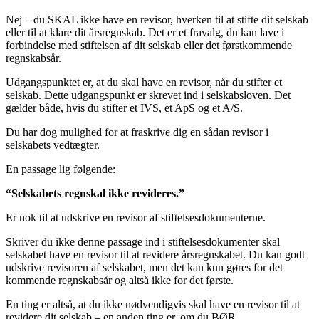
Nej – du SKAL ikke have en revisor, hverken til at stifte dit selskab
eller til at klare dit årsregnskab. Det er et fravalg, du kan lave i
forbindelse med stiftelsen af dit selskab eller det førstkommende
regnskabsår.
Udgangspunktet er, at du skal have en revisor, når du stifter et
selskab. Dette udgangspunkt er skrevet ind i selskabsloven. Det
gælder både, hvis du stifter et IVS, et ApS og et A/S.
Du har dog mulighed for at fraskrive dig en sådan revisor i
selskabets vedtægter.
En passage lig følgende:
“Selskabets regnskal ikke revideres.”
Er nok til at udskrive en revisor af stiftelsesdokumenterne.
Skriver du ikke denne passage ind i stiftelsesdokumenter skal
selskabet have en revisor til at revidere årsregnskabet. Du kan godt
udskrive revisoren af selskabet, men det kan kun gøres for det
kommende regnskabsår og altså ikke for det første.
En ting er altså, at du ikke nødvendigvis skal have en revisor til at
revidere dit selskab – en anden ting er, om du BØR.