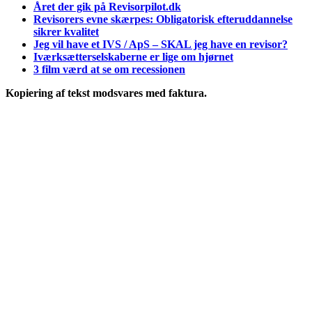
Året der gik på Revisorpilot.dk
Revisorers evne skærpes: Obligatorisk efteruddannelse
sikrer kvalitet
Jeg vil have et IVS / ApS – SKAL jeg have en revisor?
Iværksætterselskaberne er lige om hjørnet
3 film værd at se om recessionen
Kopiering af tekst modsvares med faktura.