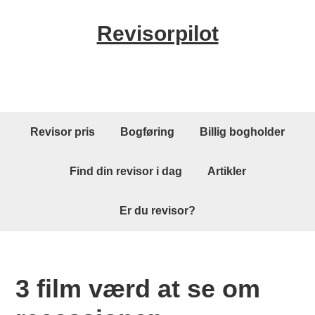
Skip
Skip
Skip
Revisorpilot
to
to
to
primary
content
primary
navigation
sidebar
Main
Revisor pris
Bogføring
Billig bogholder
navigation
Find din revisor i dag
Artikler
Er du revisor?
3 film værd at se om