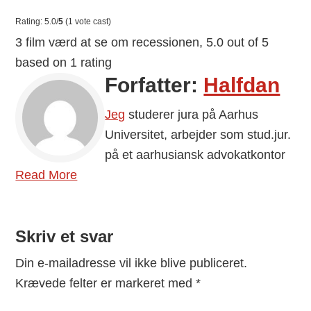
Rating: 5.0/
5
(1 vote cast)
3 film værd at se om recessionen
,
5.0
out of
5
based on
1
rating
Forfatter:
Halfdan
Jeg
studerer jura på Aarhus
Universitet, arbejder som stud.jur.
på et aarhusiansk advokatkontor
Read More
Skriv et svar
Reader
Interactions
Din e-mailadresse vil ikke blive publiceret.
Krævede felter er markeret med
*