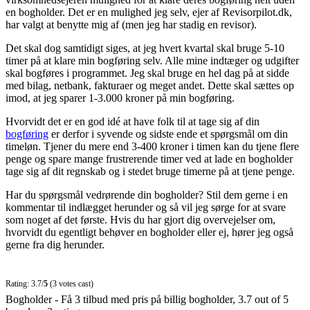
en bogholder. Det er en mulighed jeg selv, ejer af Revisorpilot.dk,
har valgt at benytte mig af (men jeg har stadig en revisor).
Det skal dog samtidigt siges, at jeg hvert kvartal skal bruge 5-10
timer på at klare min bogføring selv. Alle mine indtæger og udgifter
skal bogføres i programmet. Jeg skal bruge en hel dag på at sidde
med bilag, netbank, fakturaer og meget andet. Dette skal sættes op
imod, at jeg sparer 1-3.000 kroner på min bogføring.
Hvorvidt det er en god idé at have folk til at tage sig af din
bogføring
er derfor i syvende og sidste ende et spørgsmål om din
timeløn. Tjener du mere end 3-400 kroner i timen kan du tjene flere
penge og spare mange frustrerende timer ved at lade en bogholder
tage sig af dit regnskab og i stedet bruge timerne på at tjene penge.
Har du spørgsmål vedrørende din bogholder? Stil dem gerne i en
kommentar til indlægget herunder og så vil jeg sørge for at svare
som noget af det første. Hvis du har gjort dig overvejelser om,
hvorvidt du egentligt behøver en bogholder eller ej, hører jeg også
gerne fra dig herunder.
Rating: 3.7/
5
(3 votes cast)
Bogholder - Få 3 tilbud med pris på billig bogholder
,
3.7
out of
5