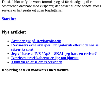
Du skal blot udfylde vores formular, og så får du adgang til en
omfattende database med eksperter, der passer til dine behov. Vores
service er helt gratis og uden forpligtelser.
Start her
Nye artikler:
Året der gik på Revisorpilot.dk
Revisorers evne skærpes: Obligatorisk efteruddannelse
sikrer kvalitet
Jeg vil have et IVS / ApS – SKAL jeg have en revisor?
Iværksætterselskaberne er lige om hjørnet
3 film værd at se om recessionen
Kopiering af tekst modsvares med faktura.