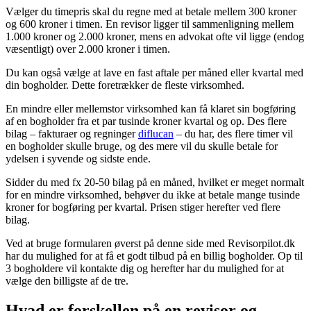
Vælger du timepris skal du regne med at betale mellem 300 kroner
og 600 kroner i timen. En revisor ligger til sammenligning mellem
1.000 kroner og 2.000 kroner, mens en advokat ofte vil ligge (endog
væsentligt) over 2.000 kroner i timen.
Du kan også vælge at lave en fast aftale per måned eller kvartal med
din bogholder. Dette foretrækker de fleste virksomhed.
En mindre eller mellemstor virksomhed kan få klaret sin bogføring
af en bogholder fra et par tusinde kroner kvartal og op. Des flere
bilag – fakturaer og regninger
diflucan
– du har, des flere timer vil
en bogholder skulle bruge, og des mere vil du skulle betale for
ydelsen i syvende og sidste ende.
Sidder du med fx 20-50 bilag på en måned, hvilket er meget normalt
for en mindre virksomhed, behøver du ikke at betale mange tusinde
kroner for bogføring per kvartal. Prisen stiger herefter ved flere
bilag.
Ved at bruge formularen øverst på denne side med Revisorpilot.dk
har du mulighed for at få et godt tilbud på en billig bogholder. Op til
3 bogholdere vil kontakte dig og herefter har du mulighed for at
vælge den billigste af de tre.
Hvad er forskellen på en revisor og