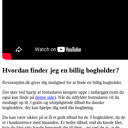
Hvordan finder jeg en billig bogholder?
Revisorpilot.dk giver dig mulighed for at finde en billig bogholder.
Det sker ved hjælp af formularen længere oppe i indlægget (som du
også kan finde på
denne side
). Når du udfylder formularen vil du
modtage op til 3 gratis og uforpligtende tilbud fra danske
bogholdere, der kan hjælpe dig med din bogføring.
Du kan være sikker på at få et godt tilbud fra de 3 bogholdere, da de
er i konkurrence med hinanden. Et bedre tilbud, end du havde fået,
hvis du blot selv havde henvendt dig til dem – nu ved de jo, at de