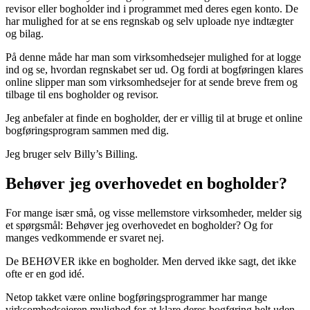
revisor eller bogholder ind i programmet med deres egen konto. De
har mulighed for at se ens regnskab og selv uploade nye indtægter
og bilag.
På denne måde har man som virksomhedsejer mulighed for at logge
ind og se, hvordan regnskabet ser ud. Og fordi at bogføringen klares
online slipper man som virksomhedsejer for at sende breve frem og
tilbage til ens bogholder og revisor.
Jeg anbefaler at finde en bogholder, der er villig til at bruge et online
bogføringsprogram sammen med dig.
Jeg bruger selv Billy’s Billing.
Behøver jeg overhovedet en bogholder?
For mange især små, og visse mellemstore virksomheder, melder sig
et spørgsmål: Behøver jeg overhovedet en bogholder? Og for
manges vedkommende er svaret nej.
De BEHØVER ikke en bogholder. Men derved ikke sagt, det ikke
ofte er en god idé.
Netop takket være online bogføringsprogrammer har mange
virksomhedsejeren mulighed for at klare deres bogføring helt uden