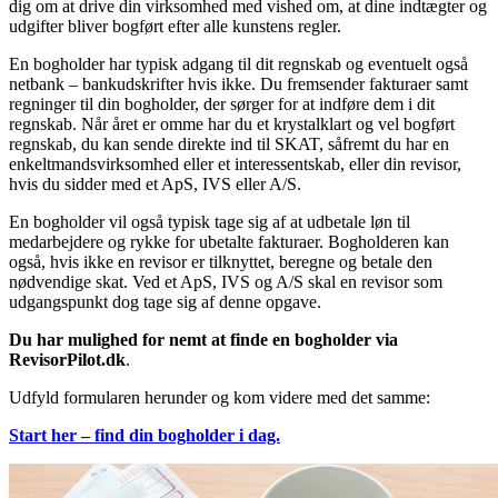
dig om at drive din virksomhed med vished om, at dine indtægter og
udgifter bliver bogført efter alle kunstens regler.
En bogholder har typisk adgang til dit regnskab og eventuelt også
netbank – bankudskrifter hvis ikke. Du fremsender fakturaer samt
regninger til din bogholder, der sørger for at indføre dem i dit
regnskab. Når året er omme har du et krystalklart og vel bogført
regnskab, du kan sende direkte ind til SKAT, såfremt du har en
enkeltmandsvirksomhed eller et interessentskab, eller din revisor,
hvis du sidder med et ApS, IVS eller A/S.
En bogholder vil også typisk tage sig af at udbetale løn til
medarbejdere og rykke for ubetalte fakturaer. Bogholderen kan
også, hvis ikke en revisor er tilknyttet, beregne og betale den
nødvendige skat. Ved et ApS, IVS og A/S skal en revisor som
udgangspunkt dog tage sig af denne opgave.
Du har mulighed for nemt at finde en bogholder via
RevisorPilot.dk
.
Udfyld formularen herunder og kom videre med det samme:
Start her – find din bogholder i dag.