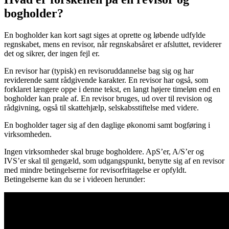
bogholder?
En bogholder kan kort sagt siges at oprette og løbende udfylde
regnskabet, mens en revisor, når regnskabsåret er afsluttet, reviderer
det og sikrer, der ingen fejl er.
En revisor har (typisk) en revisoruddannelse bag sig og har
reviderende samt rådgivende karakter. En revisor har også, som
forklaret længere oppe i denne tekst, en langt højere timeløn end en
bogholder kan prale af. En revisor bruges, ud over til revision og
rådgivning, også til skattehjælp, selskabsstiftelse med videre.
En bogholder tager sig af den daglige økonomi samt bogføring i
virksomheden.
Ingen virksomheder skal bruge bogholdere. ApS’er, A/S’er og
IVS’er skal til gengæld, som udgangspunkt, benytte sig af en revisor
med mindre betingelserne for revisorfritagelse er opfyldt.
Betingelserne kan du se i videoen herunder: