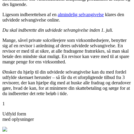
des lignende.
Ligesom indberettelsen af en
almindelig selvangivelse
klares den
udvidede selvangivelse online.
Du skal indberette din udvidede selvangivelse inden 1. juli.
Mange, såvel private solcelleejere som virksomhedsejere, benytter
sig af en revisor i anledning af deres udvidede selvangivelse. En
revisor er med til at sikre, at alle fradragene fratrækkes, så man skal
betale den mindste skat muligt. En revisor kan være med til at spare
mange penge for ens virksomhed.
Ønsker du hjælp til din udvidede selvangivelse kan du med fordel
udfylde skemaet herunder – så får du et uforpligtende tilbud fra 3
revisorer, der kan hjælpe dig med at huske alle fradrag og derudover
gøre, hvad de kan, for at minimere din skattebetaling og sørge for at
du indberetter det rette beløb i tide.
1
Udfyld form
med oplysninger