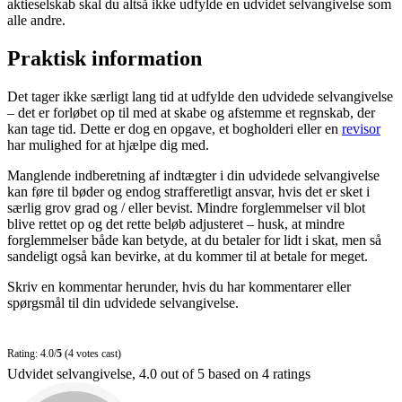
aktieselskab skal du altså ikke udfylde en udvidet selvangivelse som
alle andre.
Praktisk information
Det tager ikke særligt lang tid at udfylde den udvidede selvangivelse
– det er forløbet op til med at skabe og afstemme et regnskab, der
kan tage tid. Dette er dog en opgave, et bogholderi eller en
revisor
har mulighed for at hjælpe dig med.
Manglende indberetning af indtægter i din udvidede selvangivelse
kan føre til bøder og endog strafferetligt ansvar, hvis det er sket i
særlig grov grad og / eller bevist. Mindre forglemmelser vil blot
blive rettet op og det rette beløb adjusteret – husk, at mindre
forglemmelser både kan betyde, at du betaler for lidt i skat, men så
sandeligt også kan bevirke, at du kommer til at betale for meget.
Skriv en kommentar herunder, hvis du har kommentarer eller
spørgsmål til din udvidede selvangivelse.
Rating: 4.0/
5
(4 votes cast)
Udvidet selvangivelse
,
4.0
out of
5
based on
4
ratings