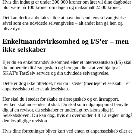
Hvis din indtægt er under 390.000 kroner om året vil dine dagbøder
blot være på 100 kroner om dagen og maksimalt 2.500 kroner.
Det kan derfor anbefales i tide at have indsendt ens selvangivelse
såvel som ens udvidede selvangivelse – alt andet kan gå hen og
blive dyrt.
Enkeltmandsvirksomhed og I/S’er – men
ikke selskaber
Ejer du en enkeltmandsvirksomhed eller et interessentskab (I/S) skal
du indberette dit årsregnskab og beregne din skat ved hjælp af
SKAT’s TastSelv service og din udvidede selvangivelse.
Dette er dog ikke tilfældet, hvis du i stedet (med)ejer et selskab – et
anpartsselskab eller et aktieselskab.
Her skal du i stedet for skabe et årsregnskab og en årsrapport,
hvilken skal indsendes til skat. Du skal som udgangspunkt benytte
dig af en revisor, da selskaber er underlagt revisionspligt jf.
Selskabsloven. Du kan dog, hvis du overholder 4-8-12-reglen undgå
den lovpligtige revision.
Hvis dine forretninger bliver kørt ved enten et anpartsselskab eller et