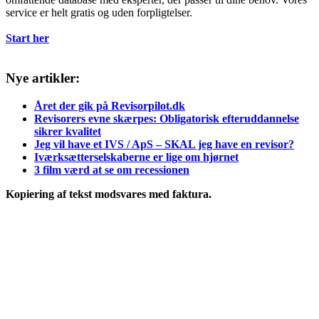
service er helt gratis og uden forpligtelser.
Start her
Nye artikler:
Året der gik på Revisorpilot.dk
Revisorers evne skærpes: Obligatorisk efteruddannelse
sikrer kvalitet
Jeg vil have et IVS / ApS – SKAL jeg have en revisor?
Iværksætterselskaberne er lige om hjørnet
3 film værd at se om recessionen
Kopiering af tekst modsvares med faktura.