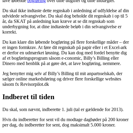
lave løbende
bogføring
over dine udgifter og dine indtægter.
Du skal ikke indtaste dette regnskab i anledning af udfyldelse af din
udvidede selvangivelse. Du skal dog beholde dit regnskab i op til 5
år, da SKAT på anledning kan kræve at se dit regnskab som
underbygning for, at dine indtastede beløb i din selvangivelse er
korrekt.
Du kan klare din løbende bogføring på flere forskellige måder – der
er ingen formkrav. At føre dit regnskab på papir eller i et Excel-ark
er derfor en udmærket løsning. Du kan dog med fordel benytte dig
af et bogføringsprogram såsom e-conomic, Billy’s Billing eller
Dinero med henblik på at gøre det, at lave bogføring, nemmere.
Jeg benytter mig selv af Billy’s Billing til mit anpartsselskab, der
sælger online markedsføring og driver flere forskellige websites
såsom fx Revisorpilot.dk
Indberet til tiden
Du skal, som nævnt, indberette 1. juli (tal er gældende for 2013).
Hvis du indberetter for sent vil du modtage dagbøder på 200 kroner
per dag, du indberetter for sent, dog maksimalt 5.000 kroner.