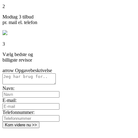
2
Modtag 3 tilbud
pr. mail el. telefon
3
Vælg bedste og
billigste revisor
arrow
Opgavebeskrivelse
Navn:
E-mail:
Telefonnummer:
Kom videre nu >>