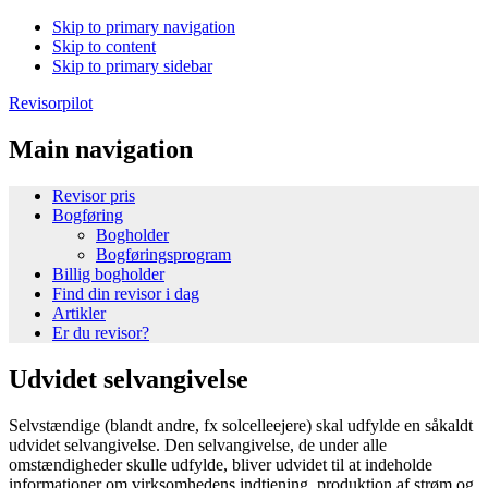
Skip to primary navigation
Skip to content
Skip to primary sidebar
Revisorpilot
Main navigation
Revisor pris
Bogføring
Bogholder
Bogføringsprogram
Billig bogholder
Find din revisor i dag
Artikler
Er du revisor?
Udvidet selvangivelse
Selvstændige (blandt andre, fx solcelleejere) skal udfylde en såkaldt
udvidet selvangivelse. Den selvangivelse, de under alle
omstændigheder skulle udfylde, bliver udvidet til at indeholde
informationer om virksomhedens indtjening, produktion af strøm og