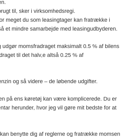
en.
ugt til, sker i virksomhedsregi.
hvor meget du som leasingtager kan fratrække i
tså et mindre samarbejde med leasingudbyderen.
ing udgør momsfradraget maksimalt 0.5 % af bilens
adraget til det halv,e altså 0.25 % af
nzin og så videre – de løbende udgifter.
n på ens køretøj kan være komplicerede. Du er
tar herunder, hvor jeg vil gøre mit bedste for at
 kan benytte dig af reglerne og fratrække momsen