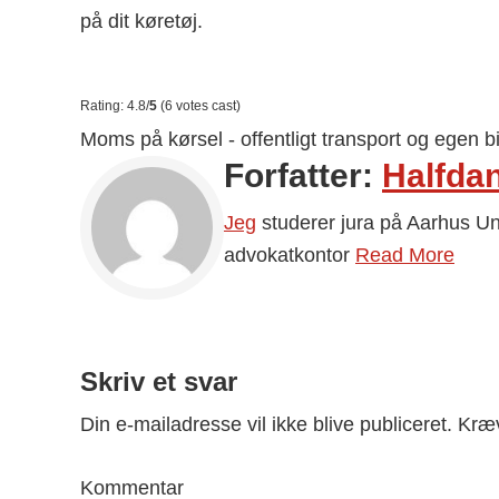
på dit køretøj.
Rating: 4.8/
5
(6 votes cast)
Moms på kørsel - offentligt transport og egen bi
Forfatter:
Halfda
Jeg
studerer jura på Aarhus Uni
advokatkontor
Read More
Skriv et svar
Reader
Interactions
Din e-mailadresse vil ikke blive publiceret.
Kræv
Kommentar