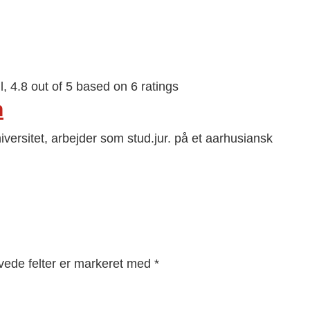
l
,
4.8
out of
5
based on
6
ratings
n
versitet, arbejder som stud.jur. på et aarhusiansk
ede felter er markeret med
*