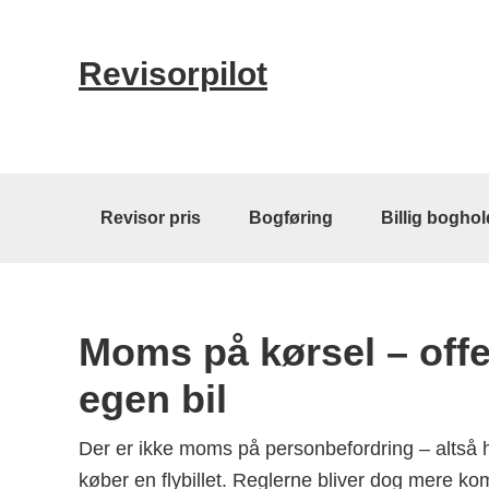
Skip
Skip
Skip
to
to
to
Revisorpilot
primary
content
primary
navigation
sidebar
Main
Revisor pris
Bogføring
Billig boghol
navigation
Moms på kørsel – offe
egen bil
Der er ikke moms på personbefordring – altså hvi
køber en flybillet. Reglerne bliver dog mere kom