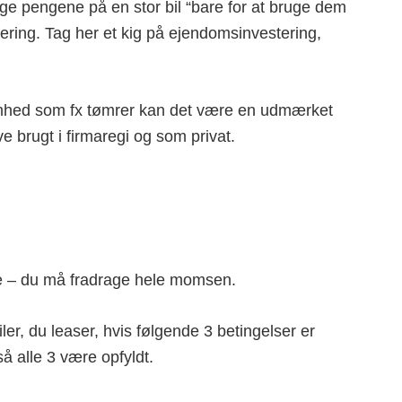
uge pengene på en stor bil “bare for at bruge dem
stering. Tag her et kig på ejendomsinvestering,
rksomhed som fx tømrer kan det være en udmærket
ive brugt i firmaregi og som privat.
ple – du må fradrage hele momsen.
, du leaser, hvis følgende 3 betingelser er
så alle 3 være opfyldt.